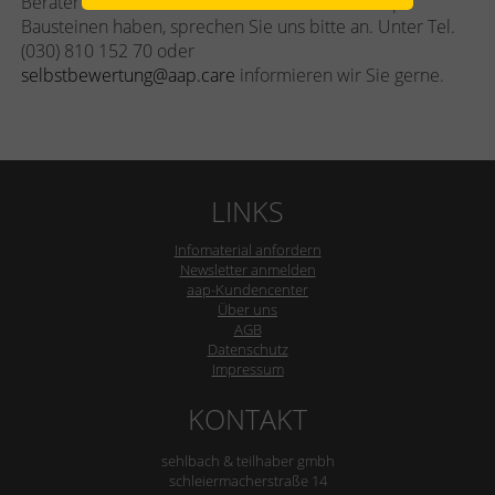
Berater für Ihre Mandanten Interesse an den aap-
Bausteinen haben, sprechen Sie uns bitte an. Unter Tel.
(030) 810 152 70 oder
selbstbewertung@aap.care
informieren wir Sie gerne.
LINKS
Infomaterial anfordern
Newsletter anmelden
aap-Kundencenter
Über uns
AGB
Datenschutz
Impressum
KONTAKT
sehlbach & teilhaber gmbh
schleiermacherstraße 14