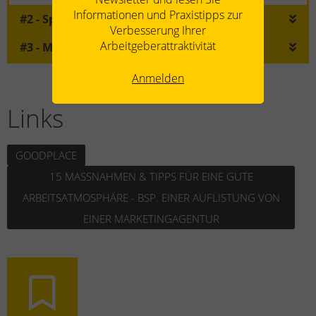
Informationen und Praxistipps zur
#2 - Sprachkenntnisse
Verbesserung Ihrer
Arbeitgeberattraktivität
#3 - Mitarbeiterbefragungen
Anmelden
Links
GOODPLACE
15 MASSNAHMEN & TIPPS FÜR EINE GUTE A
RBEITSATMOSPHÄRE - BSP. EINER AUFLISTUNG VON E
INER MARKETINGAGENTUR