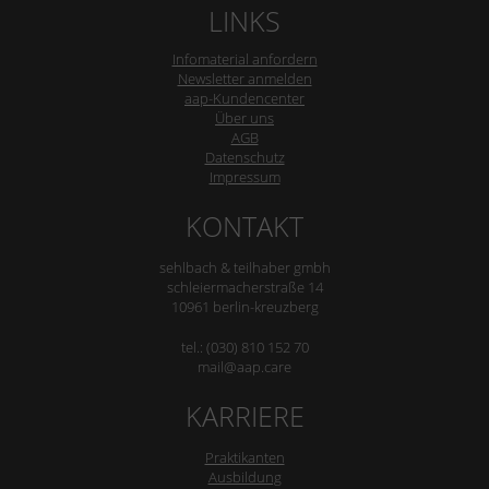
LINKS
Infomaterial anfordern
Newsletter anmelden
aap-Kundencenter
Über uns
AGB
Datenschutz
Impressum
KONTAKT
sehlbach & teilhaber gmbh
schleiermacherstraße 14
10961 berlin-kreuzberg
tel.: (030) 810 152 70
mail@aap.care
KARRIERE
Praktikanten
Ausbildung