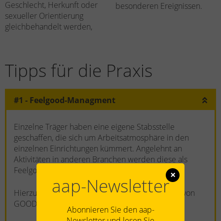
Geschlecht, Herkunft oder
besonderen Ereignissen.
sexueller Orientierung
gleichbehandelt werden,
Tipps für die Praxis
#1 - Feelgood-Managment
Einzelne Träger haben eine eigene Stabsstelle
geschaffen, die sich um Arbeitsatmosphäre in den
einzelnen Einrichtungen kümmert. Angelehnt an
Aktivitäten in anderen Branchen werden diese als
Feelgood-Manager bezeichnet.
×
aap-Newsletter
Hierzu gibt es auch eine zertifizierte Ausbildung von
GOODplace.
Abonnieren Sie den aap-
Newsletter und lesen Sie