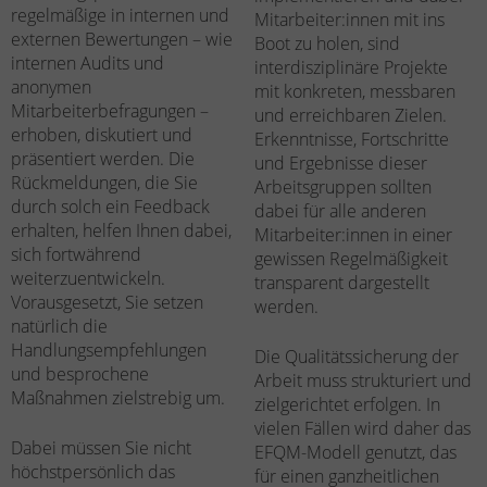
regelmäßige in internen und
Mitarbeiter:innen mit ins
externen Bewertungen – wie
Boot zu holen, sind
internen Audits und
interdisziplinäre Projekte
anonymen
mit konkreten, messbaren
Mitarbeiterbefragungen –
und erreichbaren Zielen.
erhoben, diskutiert und
Erkenntnisse, Fortschritte
präsentiert werden. Die
und Ergebnisse dieser
Rückmeldungen, die Sie
Arbeitsgruppen sollten
durch solch ein Feedback
dabei für alle anderen
erhalten, helfen Ihnen dabei,
Mitarbeiter:innen in einer
sich fortwährend
gewissen Regelmäßigkeit
weiterzuentwickeln.
transparent dargestellt
Vorausgesetzt, Sie setzen
werden.
natürlich die
Handlungsempfehlungen
Die Qualitätssicherung der
und besprochene
Arbeit muss strukturiert und
Maßnahmen zielstrebig um.
zielgerichtet erfolgen. In
vielen Fällen wird daher das
Dabei müssen Sie nicht
EFQM-Modell genutzt, das
höchstpersönlich das
für einen ganzheitlichen