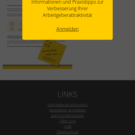
Informationen und Praxistipps zur
Verbesserung Ihrer
Arbeitgeberattraktivität
Anmelden
LINKS
Infomaterial anfordern
Newsletter anmelden
aap-Kundencenter
Über uns
AGB
Datenschutz