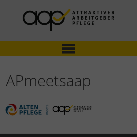
Skip
to
content
ATTRAKTIVER ARBEITGEBER PFLEGE
Mitarbeiterbefragung & Zertifizierung
APmeetsaap