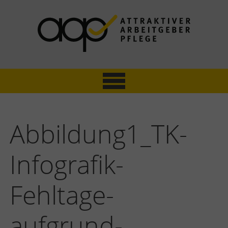
Skip
to
content
ATTRAKTIVER ARBEITGEBER PFLEGE
Mitarbeiterbefragung & Zertifizierung
Abbildung1_TK-
Infografik-
Fehltage-
aufgrund-