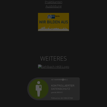
Praktikanten
Ausbildung
WEITERES