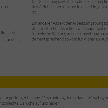
Die Gestaltung bzw. Dekoration sollte mögli
 Lesen
das Gefühl haben möchte in einer Umgebung 
ist.
Ein anderer Aspekt der Arbeitsumgebung ist
den praktischen Aspekten wie Sauberkeit u
liminiert,
ästhetische Wirkung auf die Umgebung ausübt
dementsprechend sowohl funktional als auch
cht unnötig
 der ungefiltert, d.h. ohne „Verarbeitung durch das Hirn“ wahr
den schlechte Gerüche auf uns haben.