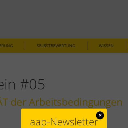
IERUNG
SELBSTBEWERTUNG
WISSEN
ein #05
ÄT der Arbeitsbedingungen
×
aap-Newsletter