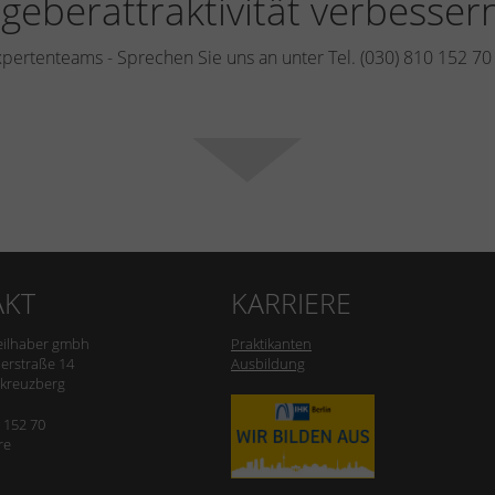
tgeberattraktivität verbesser
xpertenteams - Sprechen Sie uns an unter Tel. (030) 810 152 7
AKT
KARRIERE
eilhaber gmbh
Praktikanten
erstraße 14
Ausbildung
-kreuzberg
0 152 70
re