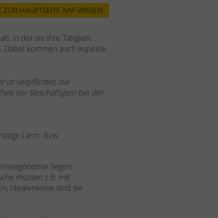
 ZUR HAUPTSEITE AAP-WISSEN
g
ab, in der sie ihre Tätigkeit
n. Dabei kommen auch Aspekte
 ist verpflichtet, die
eit der Beschäftigten bei der
nötige Lärm- bzw.
beitsergonomie liegen,
sche müssen z.B. mit
n, idealerweise sind sie