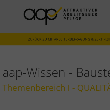
ATTRAKTIVER ARBEITGEBER PFLEGE
Mitarbeiterbefragung & Zertifizierung
ZURÜCK ZU MITARBEITERBEFRAGUNG & ZERTIFIZ
aap-Wissen - Baust
Themenbereich I - QUALIT