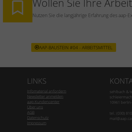
Wollen Sie Ihre Arbei
Nutzen Sie die langjährige Erfahrung des aap-E
AAP-BAUSTEIN #04 - ARBEITSMITTEL
LINKS
KONT
Infomaterial anfordern
sehlbach & t
Newsletter anmelden
schleiermach
aap-Kundencenter
10961 berlin
Über uns
AGB
tel.: (030) 81
Datenschutz
mail@aap.ca
Impressum