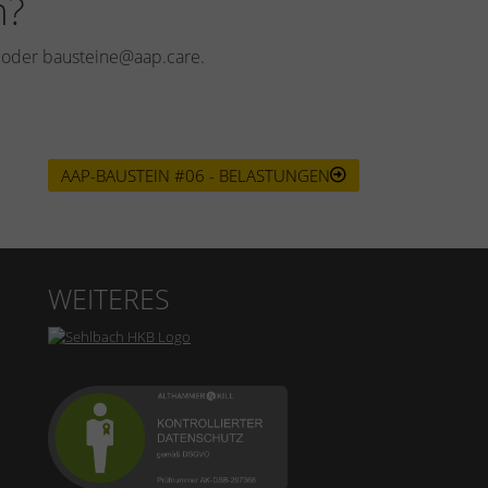
n?
0 oder bausteine@aap.care.
AAP-BAUSTEIN #06 - BELASTUNGEN
WEITERES