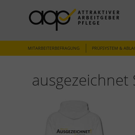
Skip
to
content
ATTRAKTIVER ARBEITGEBER PFLEGE
Mitarbeiterbefragung & Zertifizierung
MITARBEITERBEFRAGUNG
PRÜFSYSTEM & ABLA
ausgezeichnet 