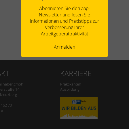
Abonnieren Sie den aap-
Newsletter und lesen Sie
Informationen und Praxistipps zur
Verbesserung Ihrer
Arbeitgeberattraktivität
Anmelden
AKT
KARRIERE
eilhaber gmbh
Praktikanten
erstraße 14
Ausbildung
-kreuzberg
0 152 70
re