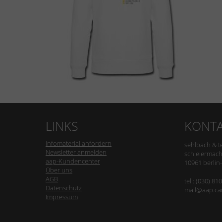
LINKS
KONT
Infomaterial anfordern
sehlbach & t
Newsletter anmelden
schleiermach
aap-Kundencenter
10961 berlin
Über uns
AGB
tel.: (030) 81
Datenschutz
mail@aap.ca
Impressum