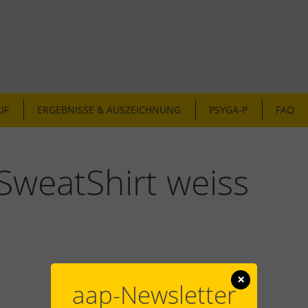
UF
ERGEBNISSE & AUSZEICHNUNG
PSYGA-P
FAQ
SweatShirt weiss
×
aap-Newsletter