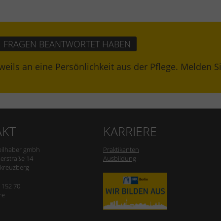
EI FRAGEN BEANTWORTET HABEN
weils an eine Persönlichkeit aus der Pflege. Melden S
AKT
KARRIERE
eilhaber gmbh
Praktikanten
erstraße 14
Ausbildung
-kreuzberg
0 152 70
re