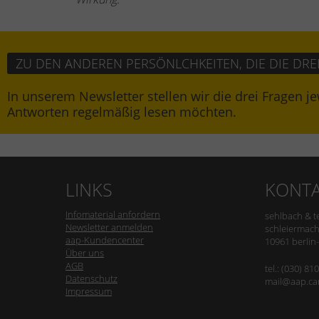
ZU DEN ANDEREN PERSÖNLCHKEITEN, DIE DIE DR
In unserem Newsletter stellen wir die drei Fragen je
Antworten regelmäßig lesen möchten.
LINKS
KONT
Infomaterial anfordern
sehlbach & t
Newsletter anmelden
schleiermach
aap-Kundencenter
10961 berlin
Über uns
AGB
tel.: (030) 81
Datenschutz
mail@aap.ca
Impressum