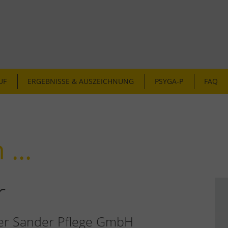
UF
ERGEBNISSE & AUSZEICHNUNG
PSYGA-P
FAQ
...
r
der Sander Pflege GmbH