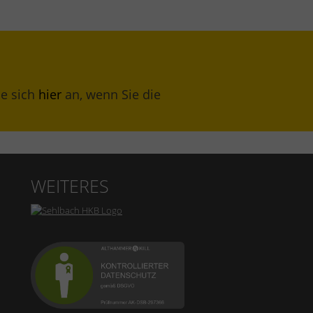
ie sich
hier
an, wenn Sie die
WEITERES