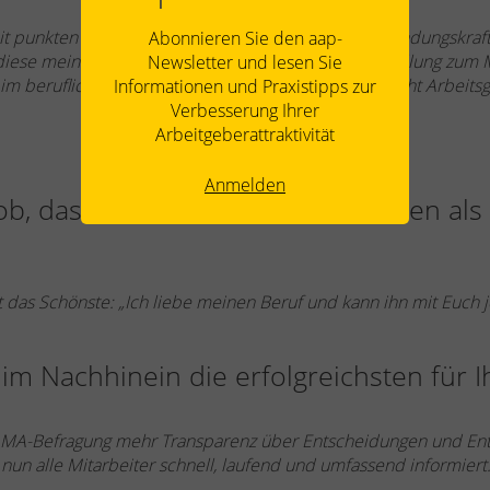
heit punkten können, besteht diese Anziehung- und Bindungskra
Abonnieren Sie den aap-
diese meines Erachtens in der grundlegenden Einstellung zum 
Newsletter und lesen Sie
 beruflichen Alltag zu beachten und zu leben, macht Arbeitsgeb
Informationen und Praxistipps zur
Verbesserung Ihrer
Arbeitgeberattraktivität
Anmelden
ob, das Ihre Mitarbeiter:innen Ihnen als
it das Schönste: „Ich liebe meinen Beruf und kann ihn mit Euch 
m Nachhinein die erfolgreichsten für Ih
er MA-Befragung mehr Transparenz über Entscheidungen und En
un alle Mitarbeiter schnell, laufend und umfassend informiert. E